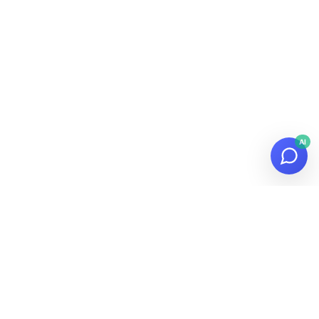
AI
© 2026
Datalaria
·
Powered by
Hugo
&
PaperMod
¡Suscríbete a la Newsletter!
Recibe novedades sobre datos, IA y tecnología en tu