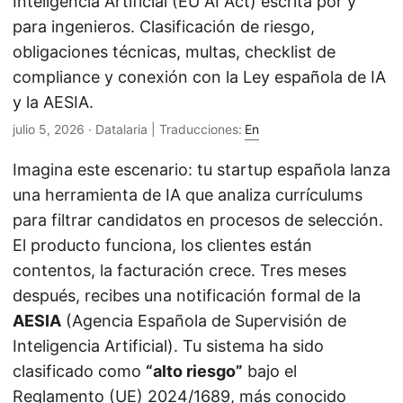
Inteligencia Artificial (EU AI Act) escrita por y
para ingenieros. Clasificación de riesgo,
¡Hola! Soy tu asistente de Operations Engineering.
obligaciones técnicas, multas, checklist de
Pregúntame sobre S&OP, proyectos, productos o
compliance y conexión con la Ley española de IA
equipos.
y la AESIA.
julio 5, 2026
· Datalaria | Traducciones:
En
Imagina este escenario: tu startup española lanza
una herramienta de IA que analiza currículums
para filtrar candidatos en procesos de selección.
El producto funciona, los clientes están
contentos, la facturación crece. Tres meses
después, recibes una notificación formal de la
AESIA
(Agencia Española de Supervisión de
Inteligencia Artificial). Tu sistema ha sido
clasificado como
“alto riesgo”
bajo el
Reglamento (UE) 2024/1689, más conocido