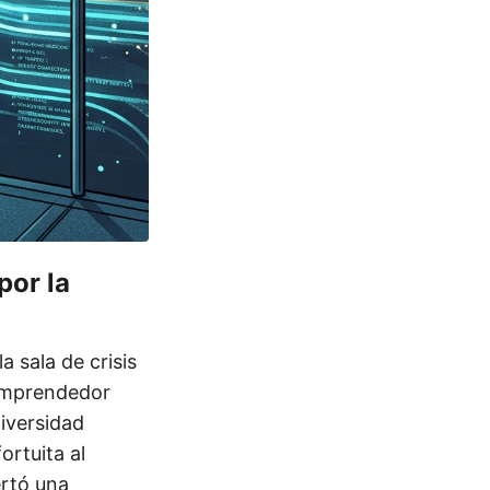
por la
a sala de crisis
 emprendedor
iversidad
rtuita al
ertó una