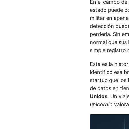
En el campo de 
estado puede co
militar en apen
detección puede 
perderla. Sin e
normal que sus 
simple registro 
Esta es la histo
identificó esa 
startup que los
de datos en tie
Unidos
. Un viaj
unicornio
valor