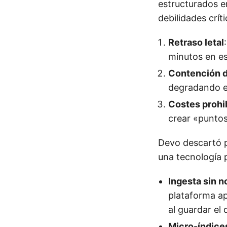
estructurados e
debilidades críti
Retraso letal
minutos en est
Contención d
degradando el
Costes prohi
crear «puntos
Devo descartó p
una tecnología p
Ingesta sin n
plataforma ap
al guardar el 
Micro-índice