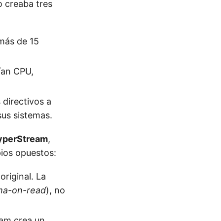
 creaba tres
 más de 15
tían CPU,
 directivos a
sus sistemas.
yperStream
,
ios opuestos:
riginal. La
ma-on-read
), no
eam crea un