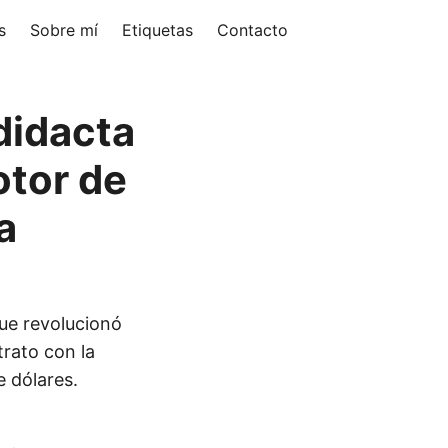
s
Sobre mí
Etiquetas
Contacto
didacta
otor de
a
que revolucionó
trato con la
e dólares.