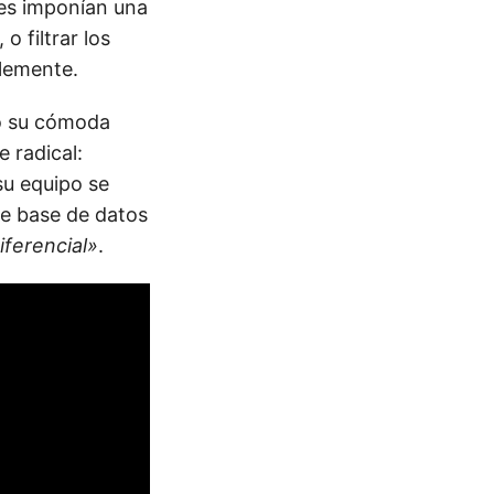
tes imponían una
 filtrar los
blemente.
nó su cómoda
e radical:
 su equipo se
de base de datos
ferencial»
.