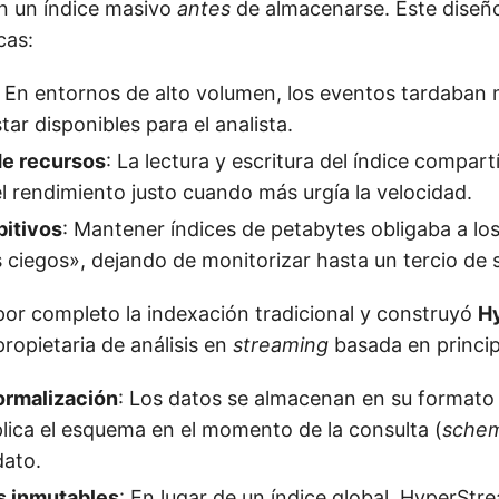
n un índice masivo
antes
de almacenarse. Este diseño
cas:
: En entornos de alto volumen, los eventos tardaban
ar disponibles para el analista.
e recursos
: La lectura y escritura del índice compar
 rendimiento justo cuando más urgía la velocidad.
bitivos
: Mantener índices de petabytes obligaba a los
 ciegos», dejando de monitorizar hasta un tercio de 
or completo la indexación tradicional y construyó
H
ropietaria de análisis en
streaming
basada en princip
ormalización
: Los datos se almacenan en su formato o
lica el esquema en el momento de la consulta (
sche
dato.
s inmutables
: En lugar de un índice global, HyperStr