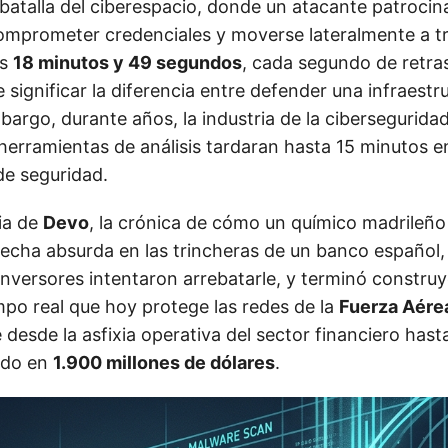
batalla del ciberespacio, donde un atacante patrocin
mprometer credenciales y moverse lateralmente a t
as
18 minutos y 49 segundos
, cada segundo de retras
significar la diferencia entre defender una infraestru
mbargo, durante años, la industria de la cibersegurid
herramientas de análisis tardaran hasta 15 minutos e
de seguridad.
ria de
Devo
, la crónica de cómo un químico madrileño
brecha absurda en las trincheras de un banco español
 inversores intentaron arrebatarle, y terminó constru
mpo real que hoy protege las redes de la
Fuerza Aérea
e desde la asfixia operativa del sector financiero hast
ado en
1.900 millones de dólares
.