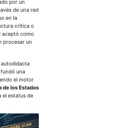
ado por un
ravés de una red
o en la
ctura crítica o
ad aceptó como
n procesar un
 autodidacta
, fundó una
yendo el motor
 de los Estados
a el estatus de