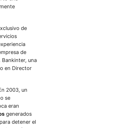
amente
xclusivo de
rvicios
experiencia
 empresa de
. Bankinter, una
lo en Director
En 2003, un
po se
oca eran
os
generados
 para detener el