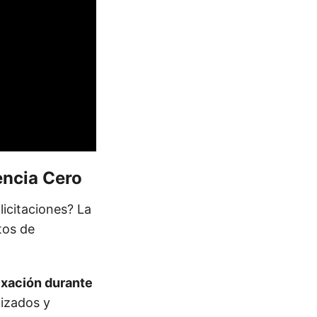
encia Cero
icitaciones? La
tos de
exación durante
lizados y