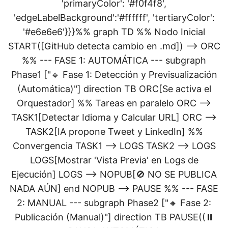
'primaryColor': '#f0f4f8',
'edgeLabelBackground':'#ffffff', 'tertiaryColor':
'#e6e6e6'}}}%% graph TD %% Nodo Inicial
START([GitHub detecta cambio en .md]) --> ORC
%% --- FASE 1: AUTOMÁTICA --- subgraph
Phase1 ["🔹 Fase 1: Detección y Previsualización
(Automática)"] direction TB ORC[Se activa el
Orquestador] %% Tareas en paralelo ORC -->
TASK1[Detectar Idioma y Calcular URL] ORC -->
TASK2[IA propone Tweet y LinkedIn] %%
Convergencia TASK1 --> LOGS TASK2 --> LOGS
LOGS[Mostrar 'Vista Previa' en Logs de
Ejecución] LOGS --> NOPUB[🚫 NO SE PUBLICA
NADA AÚN] end NOPUB --> PAUSE %% --- FASE
2: MANUAL --- subgraph Phase2 ["🔸 Fase 2:
Publicación (Manual)"] direction TB PAUSE((⏸️