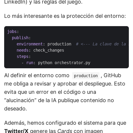
LinkedIn) y las reglas del juego.
Lo más interesante es la protección del entorno:
jobs
:
publish
:
environment
:
production 
# <--- La clave de la se
needs
:
check_changes
steps
:
- 
run
:
python orchestrator.py
Al definir el entorno como
, GitHub
production
me obliga a revisar y aprobar el despliegue. Esto
evita que un error en el código o una
“alucinación” de la IA publique contenido no
deseado.
Además, hemos configurado el sistema para que
Twitter/X
genere las
Cards
con imagen