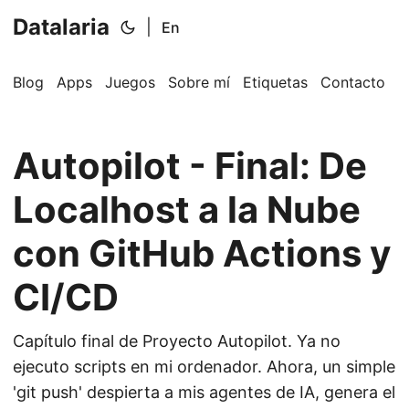
Datalaria
|
En
Blog
Apps
Juegos
Sobre mí
Etiquetas
Contacto
Autopilot - Final: De
Localhost a la Nube
con GitHub Actions y
🔍
Ops Engineering Copilot
CI/CD
¡Hola! Soy tu asistente de Operations Engineering.
Pregúntame sobre S&OP, proyectos, productos o
Capítulo final de Proyecto Autopilot. Ya no
equipos.
ejecuto scripts en mi ordenador. Ahora, un simple
'git push' despierta a mis agentes de IA, genera el