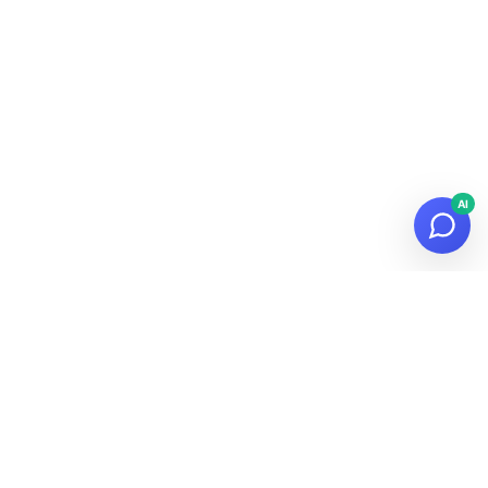
AI
© 2026
Datalaria
·
Powered by
Hugo
&
PaperMod
¡Suscríbete a la Newsletter!
Recibe novedades sobre datos, IA y tecnología en tu