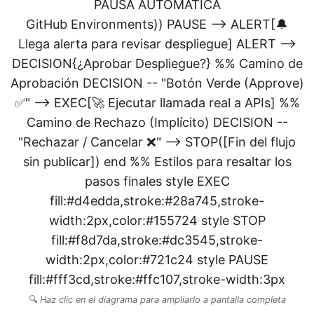
PAUSA AUTOMÁTICA
GitHub Environments)) PAUSE --> ALERT[🔔
Llega alerta para revisar despliegue] ALERT -->
DECISION{¿Aprobar Despliegue?} %% Camino de
Aprobación DECISION -- "Botón Verde (Approve)
✅" --> EXEC[🚀 Ejecutar llamada real a APIs] %%
Camino de Rechazo (Implícito) DECISION --
"Rechazar / Cancelar ❌" --> STOP([Fin del flujo
sin publicar]) end %% Estilos para resaltar los
pasos finales style EXEC
fill:#d4edda,stroke:#28a745,stroke-
width:2px,color:#155724 style STOP
fill:#f8d7da,stroke:#dc3545,stroke-
width:2px,color:#721c24 style PAUSE
fill:#fff3cd,stroke:#ffc107,stroke-width:3px
🔍
Haz clic en el diagrama para ampliarlo a pantalla completa