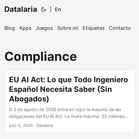
Datalaria
|
En
Blog
Apps
Juegos
Sobre mí
Etiquetas
Contacto
🔍
Ops Engineering Copilot
Compliance
¡Hola! Soy tu asistente de Operations Engineering.
Pregúntame sobre S&OP, proyectos, productos o
equipos.
EU AI Act: Lo que Todo Ingeniero
Español Necesita Saber (Sin
Abogados)
El 2 de agosto de 2026 entra en vigor la mayoría de las
obligaciones del EU AI Act. La multa máxima: 35 millones
de euros o el 7% de tu facturación global. Y la mayoría de
julio 5, 2026
· Datalaria
artículos que explican esta regulación están escritos por
abogados, para abogados. Este no. Este está escrito por