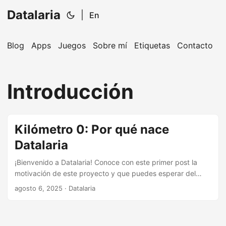
Datalaria
|
En
Blog
Apps
Juegos
Sobre mí
Etiquetas
Contacto
🔍
Ops Engineering Copilot
Introducción
¡Hola! Soy tu asistente de Operations Engineering.
Pregúntame sobre S&OP, proyectos, productos o
equipos.
Kilómetro 0: Por qué nace
Datalaria
¡Bienvenido a Datalaria! Conoce con este primer post la
motivación de este proyecto y que puedes esperar del
blog
agosto 6, 2025
· Datalaria