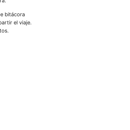
ra.
e bitácora
tir el viaje.
tos.
🔍
Ops Engineering Copilot
¡Hola! Soy tu asistente de Operations Engineering.
Pregúntame sobre S&OP, proyectos, productos o
equipos.