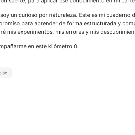
con suerte, para aplicar ese conocimiento en mi carre
soy un curioso por naturaleza. Este es mi cuaderno d
promiso para aprender de forma estructurada y compar
é mis experimentos, mis errores y mis descubrimien
mpañarme en este kilómetro 0.
ción