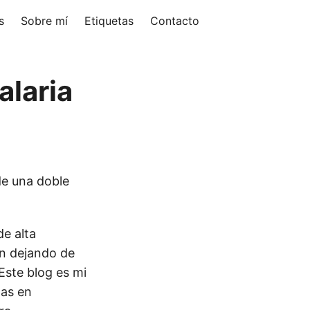
s
Sobre mí
Etiquetas
Contacto
alaria
de una doble
e alta
tán dejando de
Este blog es mi
las en