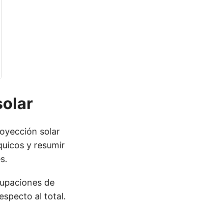
solar
royección solar
quicos y resumir
s.
rupaciones de
specto al total.