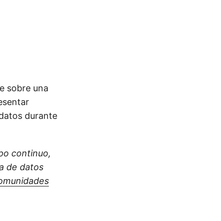
le sobre una
esentar
 datos durante
mpo continuo,
ca de datos
comunidades