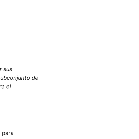
r sus
 subconjunto de
ra el
s para