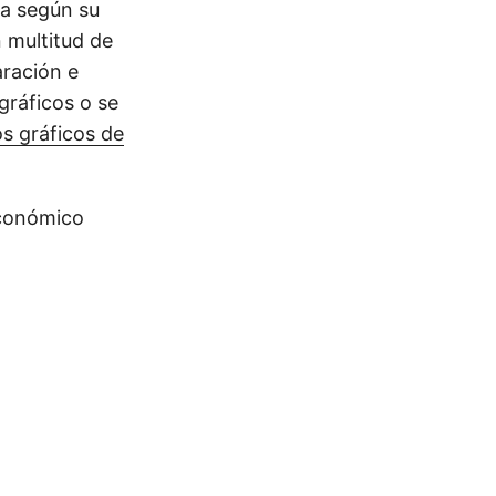
ca según su
n multitud de
aración e
gráficos o se
os gráficos de
económico