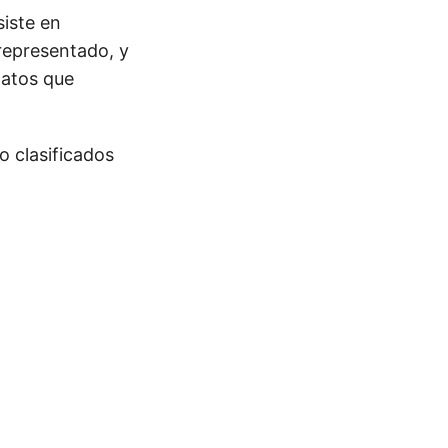
siste en
 representado, y
datos que
 clasificados