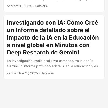
futuro a una reinvención total. Esta es la historia de Freepik:
octubre 11, 2025
· Datalaria
de su ingenioso modelo ‘freemium’ a su pivote estratégico
para surfear la ola de la IA y competir cara a cara con los
gigantes tecnológicos.
Investigando con IA: Cómo Creé
un Informe detallado sobre el
impacto de la IA en la Educación
a nivel global en Minutos con
Deep Research de Gemini
La investigación tradicional lleva semanas. Yo le pedí a
Gemini un informe profundo sobre IA en la educación y esto
es lo que descubrió: un mercado de 32 mil millones de
septiembre 27, 2025
· Datalaria
dólares, una brecha digital alarmante y un estudio del MIT
sobre cómo la IA afecta a nuestro cerebro.