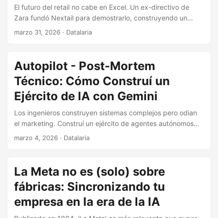
El futuro del retail no cabe en Excel. Un ex-directivo de
Zara fundó Nextail para demostrarlo, construyendo un
motor de IA prescriptiva que procesa miles de millones de
marzo 31, 2026
· Datalaria
combinaciones de inventario y libera hasta el 75% del
tiempo de los equipos de merchandising. Esta es la historia
de cómo la optimización matemática está conquistando el
Autopilot - Post-Mortem
fast fashion.
Técnico: Cómo Construí un
Ejército de IA con Gemini
Los ingenieros construyen sistemas complejos pero odian
el marketing. Construí un ejército de agentes autónomos
con Gemini para distribuir mi contenido. Aquí está el
marzo 4, 2026
· Datalaria
desglose técnico de lo que funcionó, la fricción que
encontré y cómo moldea mi hoja de ruta.
La Meta no es (solo) sobre
fábricas: Sincronizando tu
empresa en la era de la IA