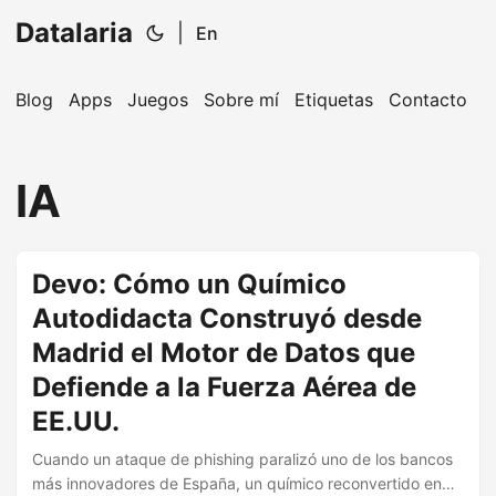
Datalaria
|
En
Blog
Apps
Juegos
Sobre mí
Etiquetas
Contacto
🔍
Ops Engineering Copilot
IA
¡Hola! Soy tu asistente de Operations Engineering.
Devo: Cómo un Químico
Pregúntame sobre S&OP, proyectos, productos o
equipos.
Autodidacta Construyó desde
Madrid el Motor de Datos que
Defiende a la Fuerza Aérea de
EE.UU.
Cuando un ataque de phishing paralizó uno de los bancos
más innovadores de España, un químico reconvertido en