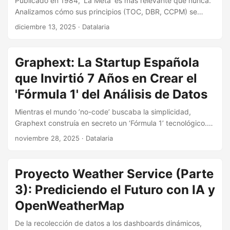
Publicado en 1984, ‘La Meta’ es más relevante que nunca.
Analizamos cómo sus principios (TOC, DBR, CCPM) se
aplican a las empresas tecnológicas modernas y por qué
diciembre 13, 2025
· Datalaria
es el filtro perfecto para dirigir los esfuerzos de Big Data, IA
y Gemelos Digitales.
Graphext: La Startup Española
que Invirtió 7 Años en Crear el
'Fórmula 1' del Análisis de Datos
Mientras el mundo ’no-code’ buscaba la simplicidad,
Graphext construía en secreto un ‘Fórmula 1’ tecnológico.
Descubre la atípica historia de esta startup española, su
noviembre 28, 2025
· Datalaria
apuesta por WebAssembly y la IA Explicable, y cómo
planea democratizar la ciencia de datos sin sacrificar la
potencia.
Proyecto Weather Service (Parte
3): Prediciendo el Futuro con IA y
OpenWeatherMap
De la recolección de datos a los dashboards dinámicos,