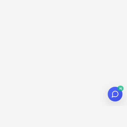
AI
© 2026
Datalaria
·
Powered by
Hugo
&
PaperMod