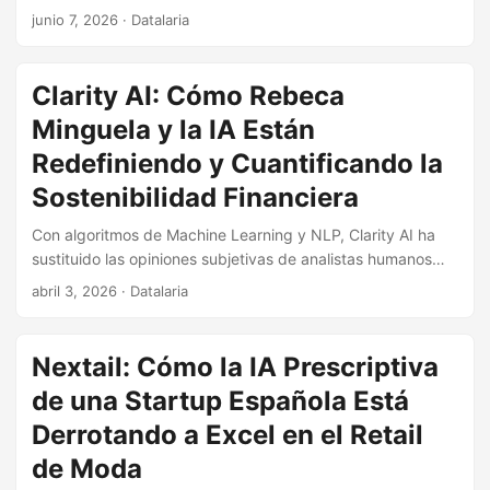
ingeniero de seguridad identificó el fallo que la industria
junio 7, 2026
· Datalaria
entera ignoraba. Esta es la historia de Devo: de las
trincheras de la ciberseguridad bancaria en Madrid al
motor de datos que defiende las redes militares más
Clarity AI: Cómo Rebeca
críticas del planeta.
Minguela y la IA Están
Redefiniendo y Cuantificando la
Sostenibilidad Financiera
Con algoritmos de Machine Learning y NLP, Clarity AI ha
sustituido las opiniones subjetivas de analistas humanos
por evidencias matemáticas rastreables. Descubre cómo
abril 3, 2026
· Datalaria
Rebeca Minguela construyó la infraestructura en la nube
que hoy es el árbitro tecnológico entre el capital global y la
sostenibilidad.
Nextail: Cómo la IA Prescriptiva
de una Startup Española Está
Derrotando a Excel en el Retail
de Moda