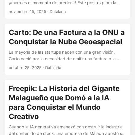
¡ahora es el momento de predecir! Este post explora la
integración del pronóstico a 5 días de OpenWeatherMap y
noviembre 15, 2025
· Datalaria
la construcción de nuestro propio modelo de predicción de
IA a 1 día utilizando datos históricos, todo visualizado en
nuestro frontend interactivo.
Carto: De una Factura a la ONU a
Conquistar la Nube Geoespacial
La mayoría de las startups nacen con una gran visión.
Carto nació por la necesidad de emitir una factura a la
ONU. Esta es la increíble historia de cómo un proyecto
octubre 25, 2025
· Datalaria
pragmático se convirtió en un gigante de 92 millones de
dólares que está enseñando al mundo a ‘predecir a través
de la localización’.
Freepik: La Historia del Gigante
Malagueño que Domó a la IA
para Conquistar el Mundo
Creativo
Cuando la IA generativa amenazó con destruir la industria
del contenido de stock, una empresa de Málaga apostó su