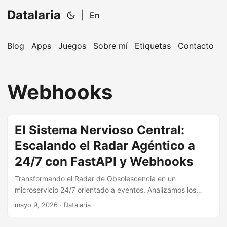
Datalaria
|
En
Blog
Apps
Juegos
Sobre mí
Etiquetas
Contacto
🔍
Ops Engineering Copilot
Webhooks
¡Hola! Soy tu asistente de Operations Engineering.
Pregúntame sobre S&OP, proyectos, productos o
equipos.
El Sistema Nervioso Central:
Escalando el Radar Agéntico a
24/7 con FastAPI y Webhooks
Transformando el Radar de Obsolescencia en un
microservicio 24/7 orientado a eventos. Analizamos los
vectores de entrada (Accuris vs. Emails), el enrutamiento
mayo 9, 2026
· Datalaria
HTTP no bloqueante y la notificación en Microsoft Teams.