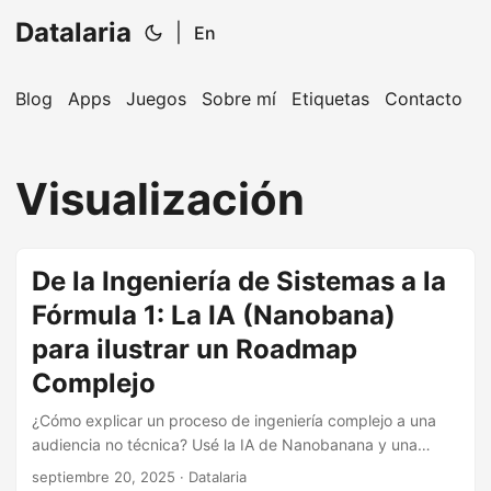
Datalaria
|
En
Blog
Apps
Juegos
Sobre mí
Etiquetas
Contacto
🔍
Ops Engineering Copilot
Visualización
¡Hola! Soy tu asistente de Operations Engineering.
Pregúntame sobre S&OP, proyectos, productos o
equipos.
De la Ingeniería de Sistemas a la
Fórmula 1: La IA (Nanobana)
para ilustrar un Roadmap
Complejo
¿Cómo explicar un proceso de ingeniería complejo a una
audiencia no técnica? Usé la IA de Nanobanana y una
analogía con la Fórmula 1 para convertir el abstracto Ciclo
septiembre 20, 2025
· Datalaria