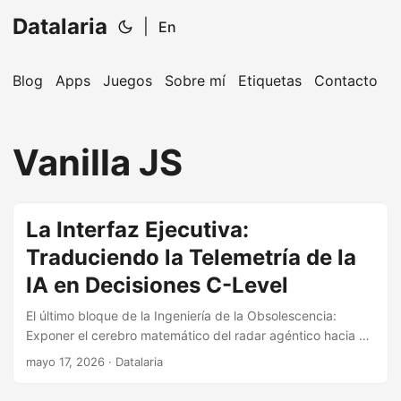
Datalaria
|
En
Blog
Apps
Juegos
Sobre mí
Etiquetas
Contacto
🔍
Ops Engineering Copilot
Vanilla JS
¡Hola! Soy tu asistente de Operations Engineering.
Pregúntame sobre S&OP, proyectos, productos o
equipos.
La Interfaz Ejecutiva:
Traduciendo la Telemetría de la
IA en Decisiones C-Level
El último bloque de la Ingeniería de la Obsolescencia:
Exponer el cerebro matemático del radar agéntico hacia un
Dashboard Frontend ligero y libre de frameworks pesados,
mayo 17, 2026
· Datalaria
asegurando la visibilidad inmediata del ROI.