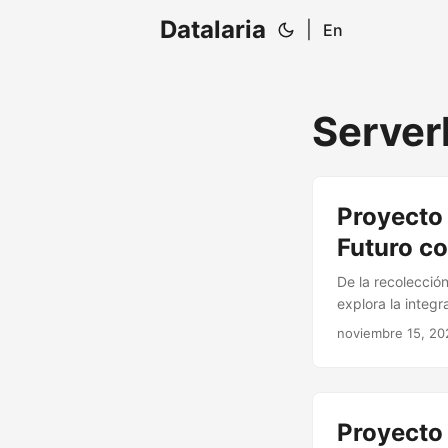
Datalaria
|
En
Server
Proyecto 
Futuro c
De la recolecció
explora la integ
propio modelo de 
noviembre 15, 20
frontend interact
Proyecto 