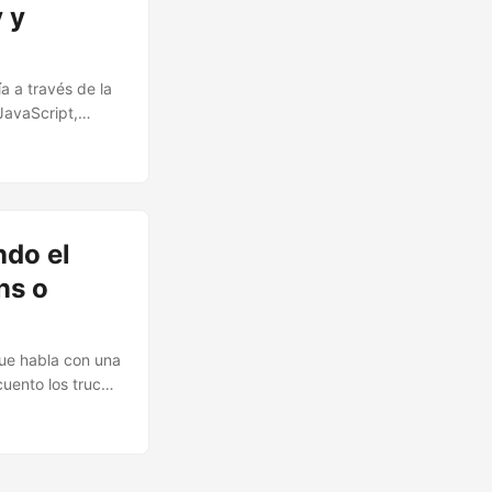
 y
ía a través de la
JavaScript,
ndo el
ns o
🔍
Ops Engineering Copilot
ue habla con una
cuento los trucos
¡Hola! Soy tu asistente de Operations Engineering.
Pregúntame sobre S&OP, proyectos, productos o
equipos.