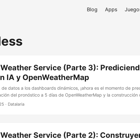
Blog
Apps
Juego
less
Weather Service (Parte 3): Prediciend
on IA y OpenWeatherMap
n de datos a los dashboards dinámicos, ¡ahora es el momento de pred
ración del pronóstico a 5 días de OpenWeatherMap y la construcción 
predicción de IA a 1 día utilizando datos históricos, todo visualizad
25
· Datalaria
ivo.
Weather Service (Parte 2): Construye