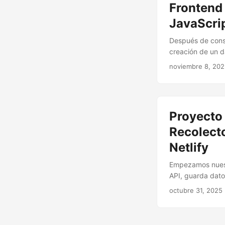
Frontend 
JavaScri
Después de constr
creación de un d
PapaParse.js y Ch
noviembre 8, 20
Proyecto 
Recolecto
Netlify
Empezamos nuest
API, guarda datos
y los problemas!
octubre 31, 2025