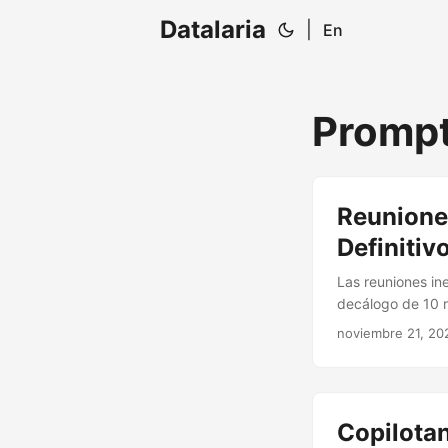
Datalaria
|
En
Prompt
Reuniones
Definitiv
Las reuniones in
decálogo de 10 r
como tu asistent
noviembre 21, 20
Copilota