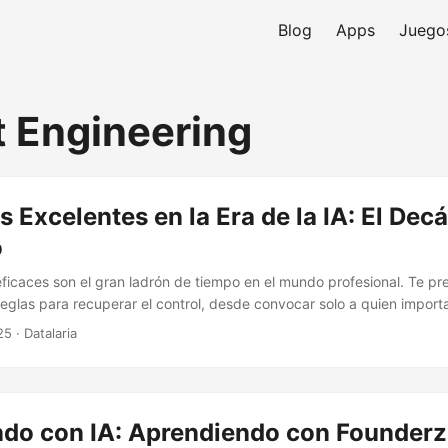
Blog
Apps
Juego
 Engineering
 Excelentes en la Era de la IA: El Dec
o
eficaces son el gran ladrón de tiempo en el mundo profesional. Te pr
eglas para recuperar el control, desde convocar solo a quien importa
e personal para actas, resúmenes y seguimiento de acciones.
25
· Datalaria
ndo con IA: Aprendiendo con Founderz