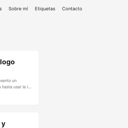
s
Sobre mí
Etiquetas
Contacto
álogo
esento un
 hasta usar la IA
 y