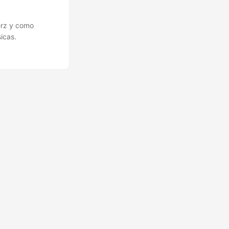
erz y como
icas.
🔍
Ops Engineering Copilot
¡Hola! Soy tu asistente de Operations Engineering.
Pregúntame sobre S&OP, proyectos, productos o
equipos.