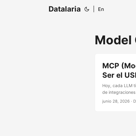
Datalaria
|
En
Model 
MCP (Mode
Ser el USB
Hoy, cada LLM ti
de integraciones
en el ’enchufe un
junio 28, 2026
· D
morirá en el inten