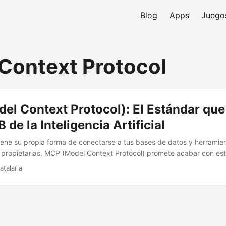
Blog
Apps
Juego
Context Protocol
l Context Protocol): El Estándar que
 de la Inteligencia Artificial
ene su propia forma de conectarse a tus bases de datos y herramien
 propietarias. MCP (Model Context Protocol) promete acabar con est
iversal’ de la IA. Analizamos si realmente es el futuro o solo otro es
atalaria
to.