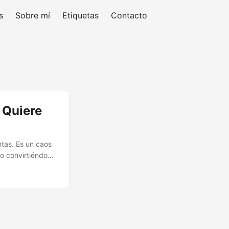
s
Sobre mí
Etiquetas
Contacto
 Quiere
tas. Es un caos
o convirtiéndose
tándar más que