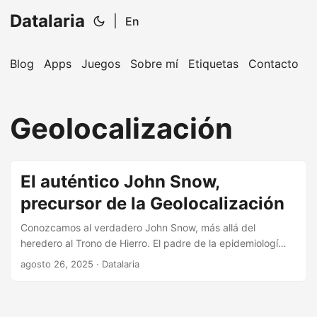
Datalaria
|
En
Blog
Apps
Juegos
Sobre mí
Etiquetas
Contacto
🔍
Ops Engineering Copilot
Geolocalización
¡Hola! Soy tu asistente de Operations Engineering.
Pregúntame sobre S&OP, proyectos, productos o
equipos.
El auténtico John Snow,
precursor de la Geolocalización
Conozcamos al verdadero John Snow, más allá del
heredero al Trono de Hierro. El padre de la epidemiologí
moderna y pionero de la geolocalización gracias a su
agosto 26, 2025
· Datalaria
famoso mapa del cólera de Londres.