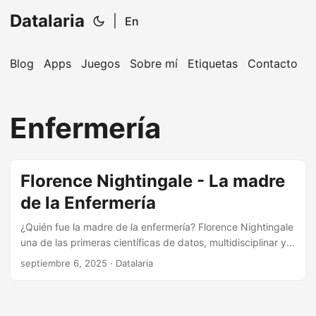
Datalaria
|
En
Blog
Apps
Juegos
Sobre mí
Etiquetas
Contacto
🔍
Ops Engineering Copilot
Enfermería
¡Hola! Soy tu asistente de Operations Engineering.
Pregúntame sobre S&OP, proyectos, productos o
equipos.
Florence Nightingale - La madre
de la Enfermería
¿Quién fue la madre de la enfermería? Florence Nightingale
una de las primeras científicas de datos, multidisciplinar y
un referente para nuestros días
septiembre 6, 2025
· Datalaria