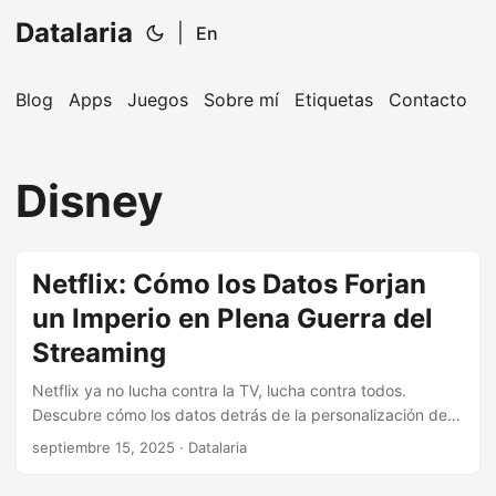
Datalaria
|
En
Blog
Apps
Juegos
Sobre mí
Etiquetas
Contacto
🔍
Ops Engineering Copilot
Disney
¡Hola! Soy tu asistente de Operations Engineering.
Pregúntame sobre S&OP, proyectos, productos o
equipos.
Netflix: Cómo los Datos Forjan
un Imperio en Plena Guerra del
Streaming
Netflix ya no lucha contra la TV, lucha contra todos.
Descubre cómo los datos detrás de la personalización de
carátulas, el fenómeno de ‘El Juego del Calamar’ o el fin de
septiembre 15, 2025
· Datalaria
las cuentas compartidas son su verdadera arma secreta
para reinar.