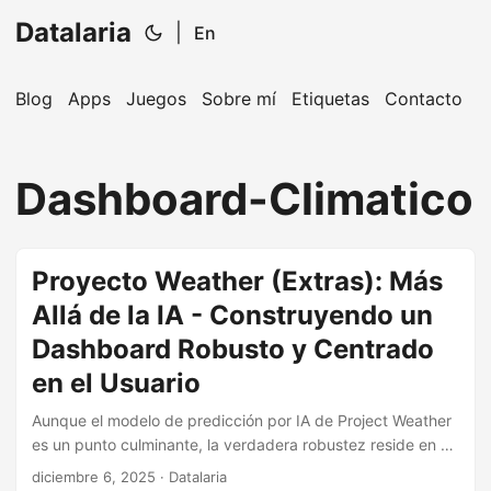
Datalaria
|
En
Blog
Apps
Juegos
Sobre mí
Etiquetas
Contacto
🔍
Ops Engineering Copilot
Dashboard-Climatico
¡Hola! Soy tu asistente de Operations Engineering.
Pregúntame sobre S&OP, proyectos, productos o
equipos.
Proyecto Weather (Extras): Más
Allá de la IA - Construyendo un
Dashboard Robusto y Centrado
en el Usuario
Aunque el modelo de predicción por IA de Project Weather
es un punto culminante, la verdadera robustez reside en su
infraestructura meticulosamente diseñada. Esta publicación
diciembre 6, 2025
· Datalaria