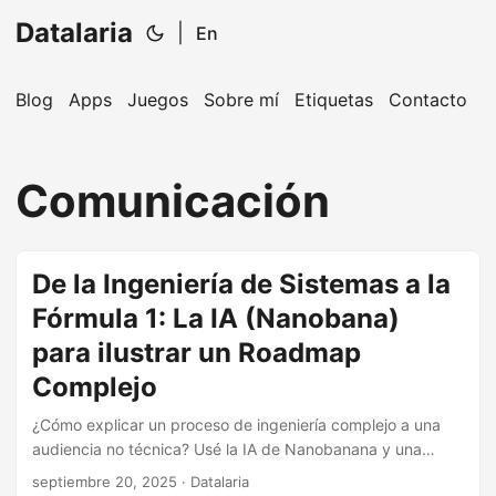
Datalaria
|
En
Blog
Apps
Juegos
Sobre mí
Etiquetas
Contacto
🔍
Ops Engineering Copilot
Comunicación
¡Hola! Soy tu asistente de Operations Engineering.
Pregúntame sobre S&OP, proyectos, productos o
equipos.
De la Ingeniería de Sistemas a la
Fórmula 1: La IA (Nanobana)
para ilustrar un Roadmap
Complejo
¿Cómo explicar un proceso de ingeniería complejo a una
audiencia no técnica? Usé la IA de Nanobanana y una
analogía con la Fórmula 1 para convertir el abstracto Ciclo
septiembre 20, 2025
· Datalaria