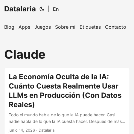
Datalaria
|
En
Blog
Apps
Juegos
Sobre mí
Etiquetas
Contacto
🔍
Ops Engineering Copilot
Claude
¡Hola! Soy tu asistente de Operations Engineering.
Pregúntame sobre S&OP, proyectos, productos o
equipos.
La Economía Oculta de la IA:
Cuánto Cuesta Realmente Usar
LLMs en Producción (Con Datos
Reales)
Todo el mundo habla de lo que la IA puede hacer. Casi
nadie habla de lo que la IA cuesta hacer. Después de más
de 6 meses operando agentes autónomos en producción
junio 14, 2026
· Datalaria