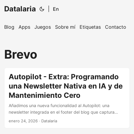
Datalaria
|
En
Blog
Apps
Juegos
Sobre mí
Etiquetas
Contacto
🔍
Ops Engineering Copilot
Brevo
¡Hola! Soy tu asistente de Operations Engineering.
Pregúntame sobre S&OP, proyectos, productos o
equipos.
Autopilot - Extra: Programando
una Newsletter Nativa en IA y de
Mantenimiento Cero
Añadimos una nueva funcionalidad al Autopilot: una
newsletter integrada en el footer del blog que captura
suscriptores, los segmenta por idioma (ES/EN), y envía
enero 24, 2026
· Datalaria
automáticamente emails personalizados generados por IA
cuando publico contenido nuevo.