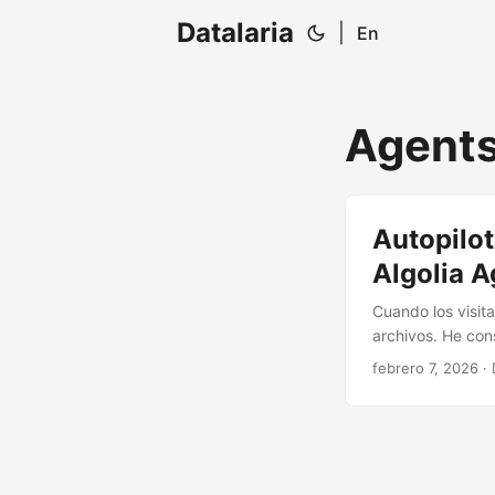
Datalaria
|
En
Agent
Autopilot
Algolia A
Cuando los visit
archivos. He con
conversacionales
febrero 7, 2026
· 