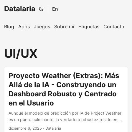
Datalaria
|
En
Blog
Apps
Juegos
Sobre mí
Etiquetas
Contacto
🔍
Ops Engineering Copilot
UI/UX
¡Hola! Soy tu asistente de Operations Engineering.
Pregúntame sobre S&OP, proyectos, productos o
equipos.
Proyecto Weather (Extras): Más
Allá de la IA - Construyendo un
Dashboard Robusto y Centrado
en el Usuario
Aunque el modelo de predicción por IA de Project Weather
es un punto culminante, la verdadera robustez reside en su
infraestructura meticulosamente diseñada. Esta publicación
diciembre 6, 2025
· Datalaria