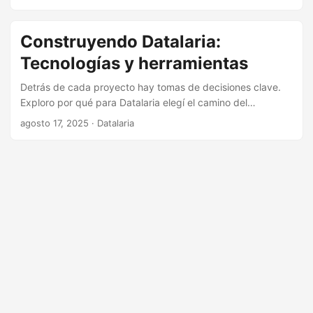
ayuda de la IA de Gemini. Te cuento el proceso y te explico
la ciencia detrás de cada conversión, desde la energía
hasta la radiofrecuencia.
Construyendo Datalaria:
Tecnologías y herramientas
Detrás de cada proyecto hay tomas de decisiones clave.
Exploro por qué para Datalaria elegí el camino del
Jamstack con Hugo, priorizando aprendizaje y rendimiento
agosto 17, 2025
· Datalaria
sobre la ruta tradicional de WordPress.