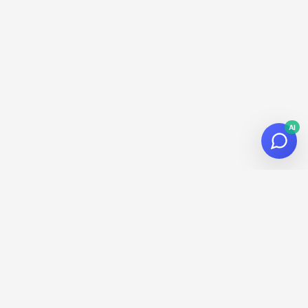
AI
© 2026
Datalaria
·
Powered by
Hugo
&
PaperMod
¡Suscríbete a la Newsletter!
Recibe novedades sobre datos, IA y tecnología en tu