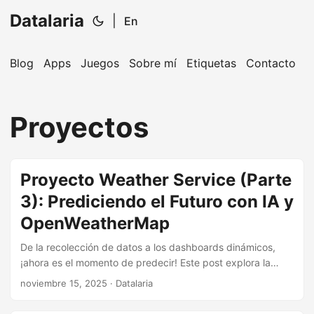
Datalaria
|
En
Blog
Apps
Juegos
Sobre mí
Etiquetas
Contacto
🔍
Ops Engineering Copilot
Proyectos
¡Hola! Soy tu asistente de Operations Engineering.
Pregúntame sobre S&OP, proyectos, productos o
Proyecto Weather Service (Parte
equipos.
3): Prediciendo el Futuro con IA y
OpenWeatherMap
De la recolección de datos a los dashboards dinámicos,
¡ahora es el momento de predecir! Este post explora la
integración del pronóstico a 5 días de OpenWeatherMap y
noviembre 15, 2025
· Datalaria
la construcción de nuestro propio modelo de predicción de
IA a 1 día utilizando datos históricos, todo visualizado en