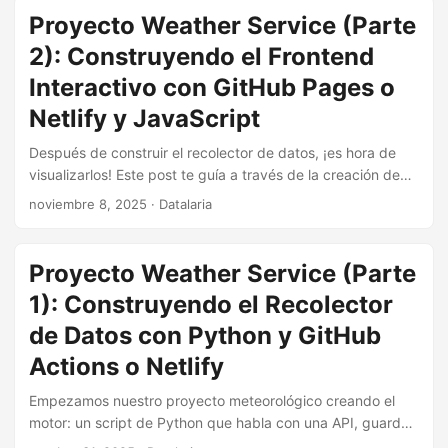
nuestro frontend interactivo.
Proyecto Weather Service (Parte
2): Construyendo el Frontend
Interactivo con GitHub Pages o
Netlify y JavaScript
Después de construir el recolector de datos, ¡es hora de
visualizarlos! Este post te guía a través de la creación de
un dashboard meteorológico interactivo usando GitHub
noviembre 8, 2025
· Datalaria
Pages o Netlify, JavaScript, PapaParse.js y Chart.js. ¡Dale
vida a tus datos!
Proyecto Weather Service (Parte
1): Construyendo el Recolector
de Datos con Python y GitHub
Actions o Netlify
Empezamos nuestro proyecto meteorológico creando el
motor: un script de Python que habla con una API, guarda
datos históricos y se ejecuta solo cada día gracias a GitHub