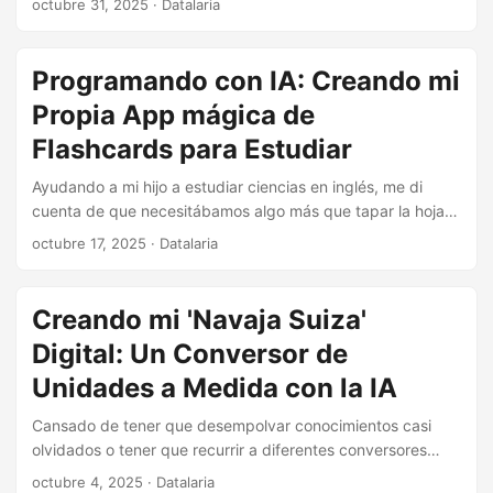
octubre 31, 2025
· Datalaria
Actions. ¡Te cuento los trucos y los problemas!
Programando con IA: Creando mi
Propia App mágica de
Flashcards para Estudiar
Ayudando a mi hijo a estudiar ciencias en inglés, me di
cuenta de que necesitábamos algo más que tapar la hoja
con la mano. Así nació mi propia app de flashcards, creada
octubre 17, 2025
· Datalaria
con IA. Te cuento la historia, te presento la herramienta, su
novedad mágica de generar contenido por sí misma y te
invito a usarla.
Creando mi 'Navaja Suiza'
Digital: Un Conversor de
Unidades a Medida con la IA
Cansado de tener que desempolvar conocimientos casi
olvidados o tener que recurrir a diferentes conversores
online genéricos, decidí crear un conversor propio con la
octubre 4, 2025
· Datalaria