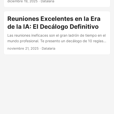
diciembre 19, 2025
· Datalaria
diagramas visuales, eligiendo la herramienta adecuada
(Miro, Mermaid o BPMN.io) según la fase del proyecto.
Reuniones Excelentes en la Era
de la IA: El Decálogo Definitivo
Las reuniones ineficaces son el gran ladrón de tiempo en el
mundo profesional. Te presento un decálogo de 10 reglas
para recuperar el control, desde convocar solo a quien
noviembre 21, 2025
· Datalaria
importa hasta usar la IA como tu asistente personal para
actas, resúmenes y seguimiento de acciones.