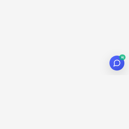
AI
© 2026
Datalaria
·
Powered by
Hugo
&
PaperMod
¡Suscríbete a la Newsletter!
Recibe novedades sobre datos, IA y tecnología en tu