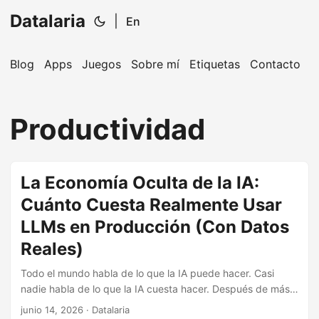
Datalaria
|
En
Blog
Apps
Juegos
Sobre mí
Etiquetas
Contacto
🔍
Ops Engineering Copilot
Productividad
¡Hola! Soy tu asistente de Operations Engineering.
Pregúntame sobre S&OP, proyectos, productos o
equipos.
La Economía Oculta de la IA:
Cuánto Cuesta Realmente Usar
LLMs en Producción (Con Datos
Reales)
Todo el mundo habla de lo que la IA puede hacer. Casi
nadie habla de lo que la IA cuesta hacer. Después de más
de 6 meses operando agentes autónomos en producción
junio 14, 2026
· Datalaria