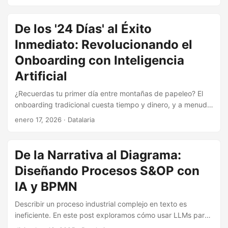
con Gemini, CrewAI y GitHub Actions, abro las cuentas y
desgrano cada euro invertido — y cada sorpresa que
encontré por el camino.
De los '24 Días' al Éxito
Inmediato: Revolucionando el
Onboarding con Inteligencia
Artificial
¿Recuerdas tu primer día entre montañas de papeleo? El
onboarding tradicional cuesta tiempo y dinero, y a menudo
falla en su misión. Un informe reciente revela cifras
enero 17, 2026
· Datalaria
alarmantes: 24 días de promedio para completar el
proceso y solo un 12% de empleados satisfechos. La
solución no es más papel, es Inteligencia Artificial.
De la Narrativa al Diagrama:
Descubre cómo la combinación de IDP para la burocracia y
Diseñando Procesos S&OP con
GenAI como mentor virtual puede automatizar la gestión
documental y personalizar la entrega de información,
IA y BPMN
liberando a RR.HH. para centrarse en la cultura y las
Describir un proceso industrial complejo en texto es
personas.
ineficiente. En este post exploramos cómo usar LLMs para
traducir la lógica de negocio de un S&OP integral a