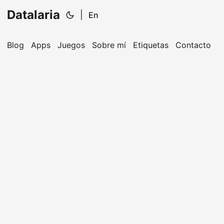
Datalaria
|
En
Blog
Apps
Juegos
Sobre mí
Etiquetas
Contacto
🔍
Ops Engineering Copilot
¡Hola! Soy tu asistente de Operations Engineering.
Pregúntame sobre S&OP, proyectos, productos o
equipos.